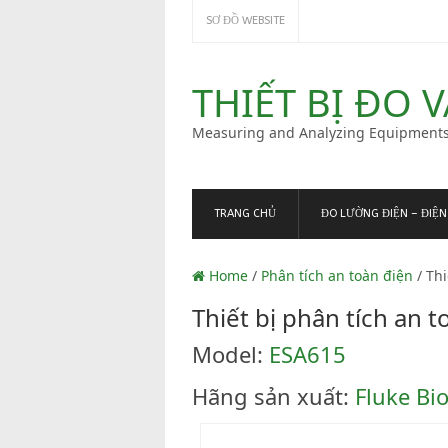
SƠ ĐỒ WEBSITE
THIẾT BỊ ĐO 
Measuring and Analyzing Equipment
TRANG CHỦ
ĐO LƯỜNG ĐIỆN – ĐIỆN
Home
/
Phân tích an toàn điện
/ Thi
Thiết bị phân tích an 
Model:
ESA615
Hãng sản xuất:
Fluke Bi