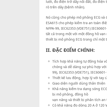
lưới, đo điện trở dây nối đất, đo điện
rò trên dây (bệnh nhân).
Nó cũng cho phép mô phỏng ECG và đo 
ESA615 cho phép kiểm tra an toàn đi
NFPA-99, IEC62353 (VDE751) IEC60601-
tất cả trong một với một đồng hồ vạn 
thiết bị mô phỏng ECG trong chỉ một th
II. ĐẶC ĐIỂM CHÍNH:
Tích hợp khả năng tự động hóa vớ
chóng và dễ dàng sự phù hợp với 
99), IEC62353 (VDE751), IEC60601-
Thiết kế lưu động, hợp lý với tay
Giao diện người dùng thân thiện
Khả năng kiểm tra dạng sóng ECG 
bị mô phỏng, đồng hồ
vạn năng và thiết bị phân tích an 
Có khả năng đo dòng 20 A ở 120 