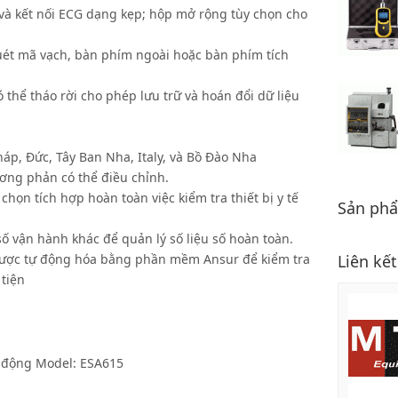
 và kết nối ECG dạng kẹp; hộp mở rộng tùy chọn cho
ét mã vạch, bàn phím ngoài hoặc bàn phím tích
 thể tháo rời cho phép lưu trữ và hoán đổi dữ liệu
áp, Đức, Tây Ban Nha, Italy, và Bồ Đào Nha
ương phản có thể điều chỉnh.
ọn tích hợp hoàn toàn việc kiểm tra thiết bị y tế
Sản ph
số vận hành khác để quản lý số liệu số hoàn toàn.
Liên kế
a được tự động hóa bằng phần mềm Ansur để kiểm tra
tiện
ự động Model: ESA615