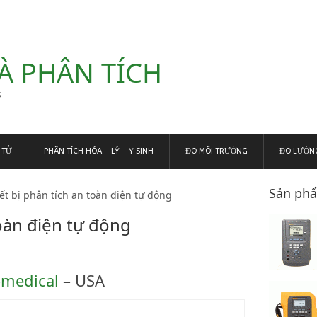
VÀ PHÂN TÍCH
s
 TỬ
PHÂN TÍCH HÓA – LÝ – Y SINH
ĐO MÔI TRƯỜNG
ĐO LƯỜNG
Sản phẩ
ết bị phân tích an toàn điện tự động
toàn điện tự động
omedical
– USA