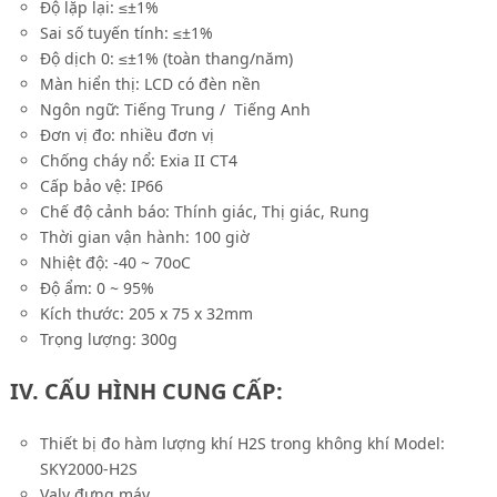
Độ lặp lại: ≤±1%
Sai số tuyến tính: ≤±1%
Độ dịch 0: ≤±1% (toàn thang/năm)
Màn hiển thị: LCD có đèn nền
Ngôn ngữ: Tiếng Trung / Tiếng Anh
Đơn vị đo: nhiều đơn vị
Chống cháy nổ: Exia II CT4
Cấp bảo vệ: IP66
Chế độ cảnh báo: Thính giác, Thị giác, Rung
Thời gian vận hành: 100 giờ
Nhiệt độ: -40 ~ 70
o
C
Độ ẩm: 0 ~ 95%
Kích thước: 205 x 75 x 32mm
Trọng lượng: 300g
IV. CẤU HÌNH CUNG CẤP:
Thiết bị đo hàm lượng khí H2S trong không khí Model:
SKY2000-H2S
Valy đựng máy