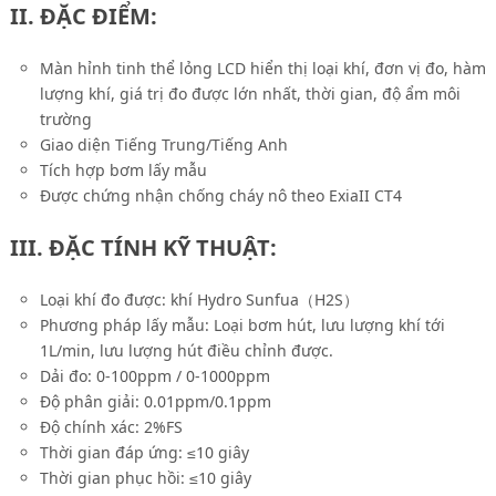
II. ĐẶC ĐIỂM:
Màn hỉnh tinh thể lỏng LCD hiển thị loại khí, đơn vị đo, hàm
lượng khí, giá trị đo được lớn nhất, thời gian, độ ẩm môi
trường
Giao diện Tiếng Trung/Tiếng Anh
Tích hợp bơm lấy mẫu
Được chứng nhận chống cháy nô theo ExiaII CT4
III. ĐẶC TÍNH KỸ THUẬT:
Loại khí đo được: khí Hydro Sunfua（H2S）
Phương pháp lấy mẫu: Loại bơm hút, lưu lượng khí tới
1L/min, lưu lượng hút điều chỉnh được.
Dải đo: 0-100ppm / 0-1000ppm
Độ phân giải: 0.01ppm/0.1ppm
Độ chính xác: 2%FS
Thời gian đáp ứng: ≤10 giây
Thời gian phục hồi: ≤10 giây