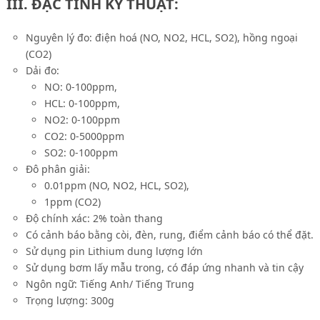
III. ĐẶC TÍNH KỸ THUẬT:
Nguyên lý đo: điện hoá (NO, NO2, HCL, SO2), hồng ngoại
(CO2)
Dải đo:
NO: 0-100ppm,
HCL: 0-100ppm,
NO2: 0-100ppm
CO2: 0-5000ppm
SO2: 0-100ppm
Đô phân giải:
0.01ppm (NO, NO2, HCL, SO2),
1ppm (CO2)
Độ chính xác: 2% toàn thang
Có cảnh báo bằng còi, đèn, rung, điểm cảnh báo có thể đặt.
Sử dụng pin Lithium dung lượng lớn
Sử dụng bơm lấy mẫu trong, có đáp ứng nhanh và tin cậy
Ngôn ngữ: Tiếng Anh/ Tiếng Trung
Trọng lượng: 300g