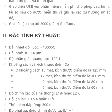
bằng thị giác và thính giác
Giao diện USB với phần mềm miễn phí cho phép cấu hình,
tải số liệu đo được, hiển thị và ghi lại các xu hướng nhiệt
độ, ….
Ghi số liệu cho tới 2000 giá trị đo được.
II. ĐẶC TÍNH KỸ THUẬT:
Dải nhiệt độ: 0
o
C ~ 1300
o
C
Dải phổ: 8 – 14 μm
Độ phân giải quang học: 120:1
Khoảng cách và kích thước điểm đo
Ở khoảng cách 15 mét, kích thước điểm đo là 125 mm
12 mét, kích thước điểm đo là 100 mm
9 mét, kích thước điểm đo là 80 mm
6 mét, kích thước điểm đo là 60 mm
Độ chính xác của hệ thống: ±1% hoặc ±2°C
Độ lặp lại: ±0.5% hoặc ±1°C
Thời gian đáp ứng: 300 ms
Độ phát xạ: điều chỉnh được từ: 0.1 ~ 1